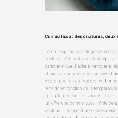
Cuir ou tissu : deux natures, deux
Le cuir exprime une élégance immédiat
noble qui s’embellit avec le temps, ac
caractéristique. Facile à nettoyer à l’a
choix pratique pour ceux qui vivent a
d’opter pour un cuir traité et de bonne
refroidir en fonction de la température
agréable pendant les saisons froides,
lui, offre une gamme quasi infinie de po
couleurs. Il transmet une chaleur visue
les plus divers, du classique au moder