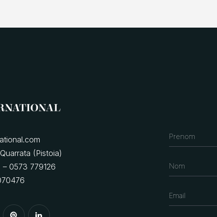
ational.com
Quarrata (Pistoia)
5 – 0573 779126
8070476