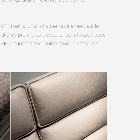
ez MF International, chaque revêtement est le
 matières premières d’excellence, choisies avec
us de cinquante ans, guide chaque étape de