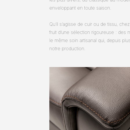
enveloppant en toute saison.
Qu’il s’agisse de cuir ou de tissu, ch
fruit d’une sélection rigoureuse : des
le même soin artisanal qui, depuis pl
notre production.