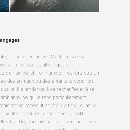
 langages
e, presque instinctive. C’est un matériau
quérant une patine authentique et
ide d’un simple chiffon humide, il s’avère être un
vec des animaux ou des enfants, à condition
 qualité. Il a tendance à se réchauffer et à se
 ambiante, ce qui le rend particulièrement
 mais moins immédiat en été. Le tissu, quant à
ssibilités : textures, consistances, motifs,
lle et tactile, s’adapte naturellement aux styles
ne, et garantit un confort moelleux et