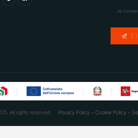
Je consen
25. All rights reserved.
Privacy Policy
–
Cookie Policy
–
Ge